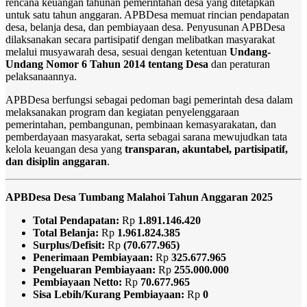
rencana keuangan tahunan pemerintahan desa yang ditetapkan
untuk satu tahun anggaran. APBDesa memuat rincian pendapatan
desa, belanja desa, dan pembiayaan desa. Penyusunan APBDesa
dilaksanakan secara partisipatif dengan melibatkan masyarakat
melalui musyawarah desa, sesuai dengan ketentuan
Undang-
Undang Nomor 6 Tahun 2014 tentang Desa
dan peraturan
pelaksanaannya.
APBDesa berfungsi sebagai pedoman bagi pemerintah desa dalam
melaksanakan program dan kegiatan penyelenggaraan
pemerintahan, pembangunan, pembinaan kemasyarakatan, dan
pemberdayaan masyarakat, serta sebagai sarana mewujudkan tata
kelola keuangan desa yang
transparan, akuntabel, partisipatif,
dan disiplin anggaran
.
APBDesa Desa Tumbang Malahoi Tahun Anggaran 2025
Total Pendapatan:
Rp
1.891.146.420
Total Belanja:
Rp
1.961.824.385
Surplus/Defisit:
Rp
(70.677.965)
Penerimaan Pembiayaan:
Rp
325.677.965
Pengeluaran Pembiayaan:
Rp
255.000.000
Pembiayaan Netto:
Rp
70.677.965
Sisa Lebih/Kurang Pembiayaan:
Rp
0