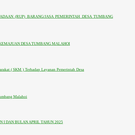
ADAAN (RUP) BARANG/JASA PEMERINTAH DESA TUMBANG
 KEMAJUAN DESA TUMBANG MALAHOI
arakat ( SKM ) Terhadap Layanan Pemerintah Desa
 Tumbang Malahoi
 I DAN BULAN APRIL TAHUN 2025