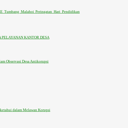
KE Tumbang Malahoi Peringatan Hari Pendidikan
 PELAYANAN KANTOR DESA
am Observasi Desa Antikorupsi
etahui dalam Melawan Korupsi