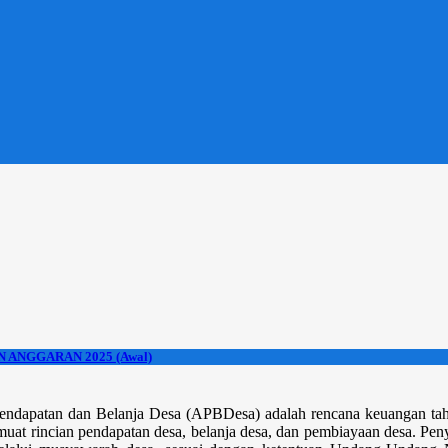
Downl
 ANGGARAN 2025 (Awal)
apatan dan Belanja Desa (APBDesa) adalah rencana keuangan tahun
t rincian pendapatan desa, belanja desa, dan pembiayaan desa. Peny