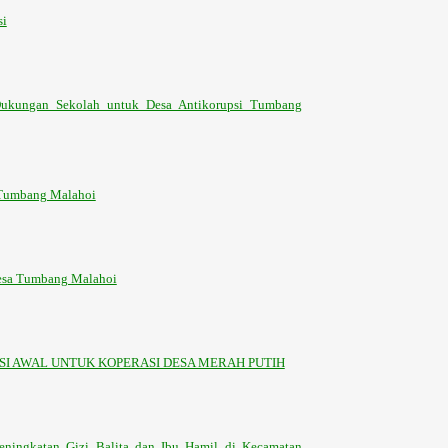
si
gan Sekolah untuk Desa Antikorupsi Tumbang
a Tumbang Malahoi
Desa Tumbang Malahoi
ASI AWAL UNTUK KOPERASI DESA MERAH PUTIH
eningkatan Gizi Balita dan Ibu Hamil di Kecamatan