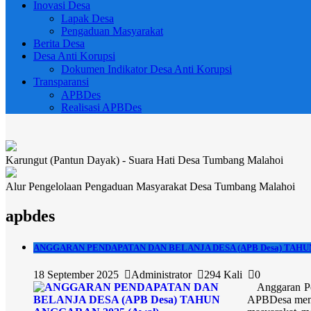
Inovasi Desa
Lapak Desa
Pengaduan Masyarakat
Berita Desa
Desa Anti Korupsi
Dokumen Indikator Desa Anti Korupsi
Transparansi
APBDes
Realisasi APBDes
Karungut (Pantun Dayak) - Suara Hati Desa Tumbang Malahoi
Alur Pengelolaan Pengaduan Masyarakat Desa Tumbang Malahoi
apbdes
ANGGARAN PENDAPATAN DAN BELANJA DESA (APB Desa) TAHUN
18 September 2025
Administrator
294 Kali
0
Anggaran Pend
APBDesa memua