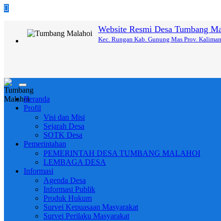
Website Resmi Desa Tumbang Ma
Kec. Rungan Kab. Gunung Mas Prov. Kalima
Toggle
navigation
Beranda
Profil
Visi dan Misi
Sejarah Desa
SOTK Desa
Pemerintahan
PEMERINTAH DESA TUMBANG MALAHOI
LEMBAGA DESA
Informasi
Agenda Desa
Informasi Publik
Produk Hukum
Survei Kepuasaan Masyarakat
Survei Perilaku Masyarakat