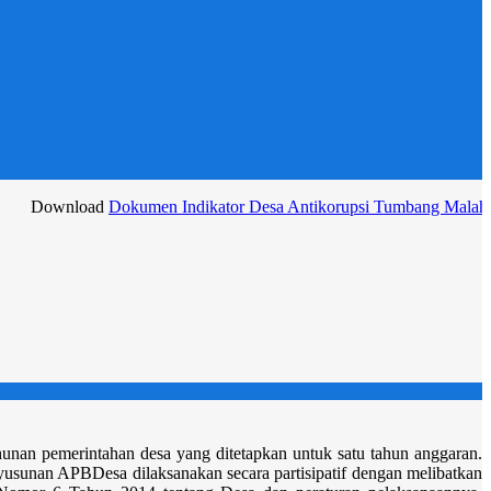
oad
Dokumen Indikator Desa Antikorupsi Tumbang Malahoi 2025
an pemerintahan desa yang ditetapkan untuk satu tahun anggaran.
usunan APBDesa dilaksanakan secara partisipatif dengan melibatkan