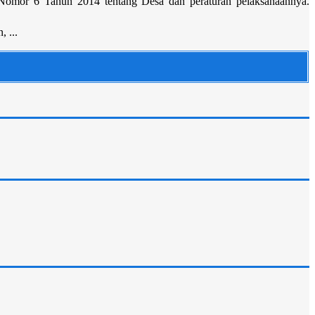
Nomor 6 Tahun 2014 tentang Desa dan peraturan pelaksanaannya.
 ...