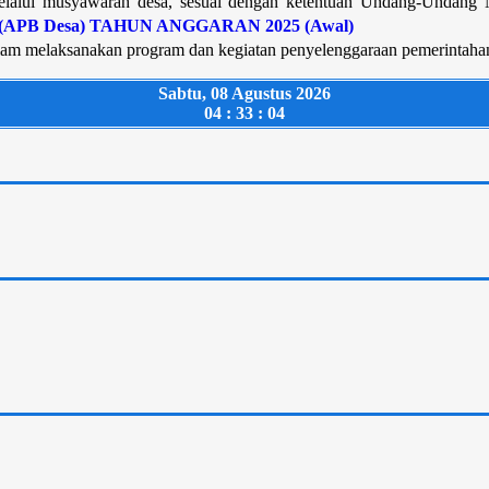
elalui musyawarah desa, sesuai dengan ketentuan Undang-Undang 
am melaksanakan program dan kegiatan penyelenggaraan pemerintahan,
Sabtu, 08 Agustus 2026
04 : 33 : 05