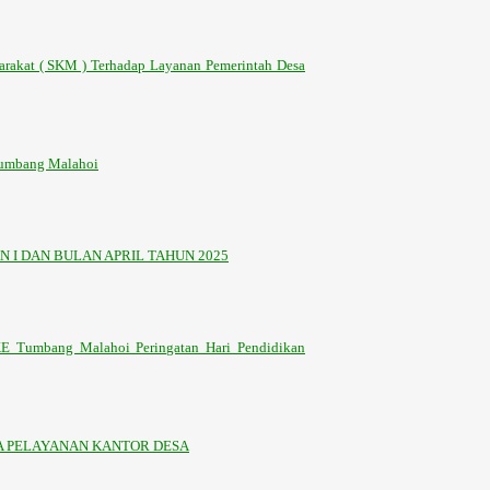
arakat ( SKM ) Terhadap Layanan Pemerintah Desa
 Tumbang Malahoi
 I DAN BULAN APRIL TAHUN 2025
KE Tumbang Malahoi Peringatan Hari Pendidikan
 PELAYANAN KANTOR DESA