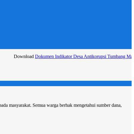
wnload
Dokumen Indikator Desa Antikorupsi Tumbang Malahoi 2025
pada masyarakat. Semua warga berhak mengetahui sumber dana,