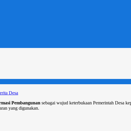
Do
erita Desa
ormasi Pembangunan
sebagai wujud keterbukaan Pemerintah Desa ke
garan yang digunakan.