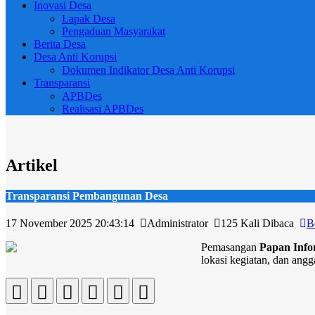
Inovasi Desa
Lapak Desa
Pengaduan Masyarakat
Berita Desa
Desa Anti Korupsi
Dokumen Indikator Desa Anti Korupsi
Transparansi
APBDes
Realisasi APBDes
Artikel
Transparansi Pembangunan Desa
17 November 2025 20:43:14
Administrator
125 Kali Dibaca
B
Pemasangan
Papan Inf
lokasi kegiatan, dan ang