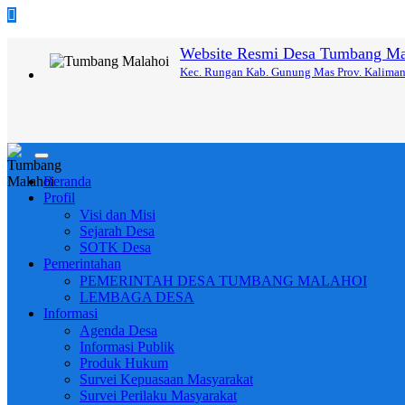
Website Resmi Desa Tumbang Ma
Kec. Rungan Kab. Gunung Mas Prov. Kalima
Toggle
navigation
Beranda
Profil
Visi dan Misi
Sejarah Desa
SOTK Desa
Pemerintahan
PEMERINTAH DESA TUMBANG MALAHOI
LEMBAGA DESA
Informasi
Agenda Desa
Informasi Publik
Produk Hukum
Survei Kepuasaan Masyarakat
Survei Perilaku Masyarakat