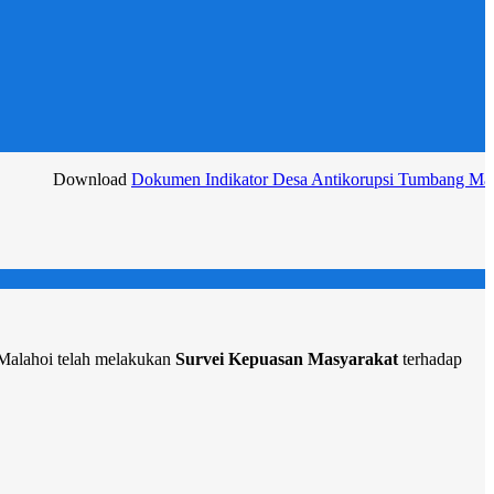
wnload
Dokumen Indikator Desa Antikorupsi Tumbang Malahoi 2025
 Malahoi telah melakukan
Survei Kepuasan Masyarakat
terhadap