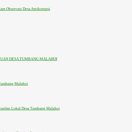
am Observasi Desa Antikorupsi
JUAN DESA TUMBANG MALAHOI
 Tumbang Malahoi
Kearifan Lokal Desa Tumbang Malahoi