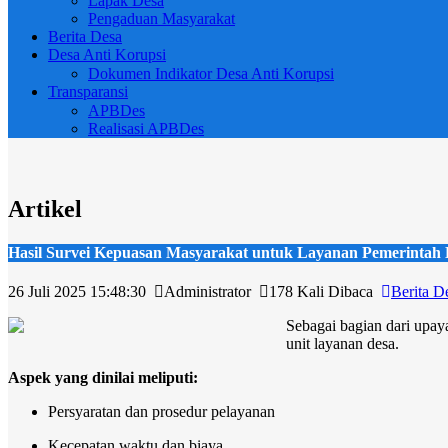
Lapak Desa
Pengaduan Masyarakat
Berita Desa
Desa Anti Korupsi
Dokumen Indikator Desa Anti Korupsi
Transparansi
APBDes
Realisasi APBDes
Artikel
Hasil Survei Kepuasan Masyarakat untuk Layanan Pemerintah
26 Juli 2025 15:48:30
Administrator
178 Kali Dibaca
Berita D
Sebagai bagian dari upa
unit layanan desa.
Aspek yang dinilai meliputi:
Persyaratan dan prosedur pelayanan
Kecepatan waktu dan biaya