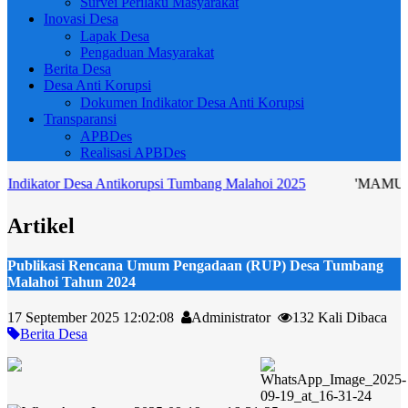
Survei Perilaku Masyarakat
Inovasi Desa
Lapak Desa
Pengaduan Masyarakat
Berita Desa
Desa Anti Korupsi
Dokumen Indikator Desa Anti Korupsi
Transparansi
APBDes
Realisasi APBDes
or Desa Antikorupsi Tumbang Malahoi 2025
'MAMUT MENT
Artikel
Publikasi Rencana Umum Pengadaan (RUP) Desa Tumbang
Malahoi Tahun 2024
17 September 2025 12:02:08
Administrator
132 Kali Dibaca
Berita Desa