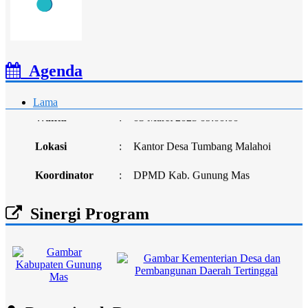
Agenda
Kegiatan: Persiapan Observasi Calon Percontohan Desa
Anti Korupsi Tahun Anggaran 2025
Lama
Waktu
:
03 Maret 2025 09:00:00
Lokasi
:
Kantor Desa Tumbang Malahoi
Koordinator
:
DPMD Kab. Gunung Mas
Sinergi Program