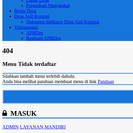
Lapak Desa
Pengaduan Masyarakat
Berita Desa
Desa Anti Korupsi
Dokumen Indikator Desa Anti Korupsi
Transparansi
APBDes
Realisasi APBDes
404
Menu Tidak terdaftar
Silahkan tambah menu terlebih dahulu.
Anda bisa melihat panduan membuat menu di link
Panduan
MASUK
ADMIN
LAYANAN MANDIRI