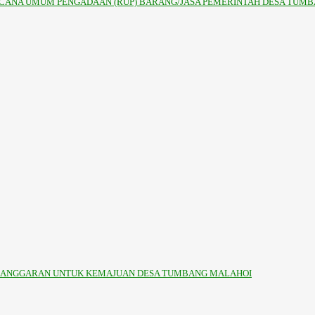
NCANA UMUM PENGADAAN (RUP) BARANG/JASA PEMERINTAH DESA TUM
 ANGGARAN UNTUK KEMAJUAN DESA TUMBANG MALAHOI